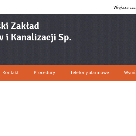
Większa cz
ki Zakład
i Kanalizacji Sp.
wienie publiczne "Dostawa wozu
Kontakt
Procedury
Telefony alarmowe
Wymia