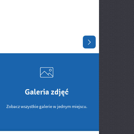
Następny slajd
Galeria zdjęć
Zobacz wszystkie galerie w jednym miejscu.