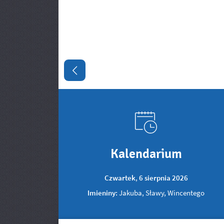
Poprzedni slajd
Kalendarium
Czwartek
,
6
sierpnia
2026
Imieniny:
Jakuba, Sławy, Wincentego