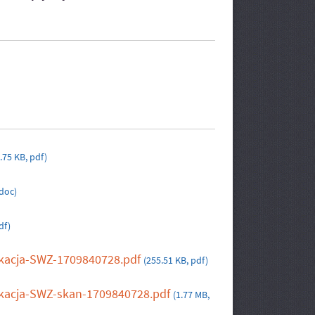
.75 KB, pdf)
 doc)
df)
ikacja-SWZ-1709840728.pdf
(255.51 KB, pdf)
fikacja-SWZ-skan-1709840728.pdf
(1.77 MB,