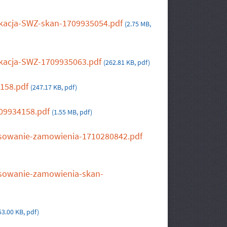
fikacja-SWZ-skan-1709935054.pdf
(2.75 MB,
ikacja-SWZ-1709935063.pdf
(262.81 KB, pdf)
4158.pdf
(247.17 KB, pdf)
709934158.pdf
(1.55 MB, pdf)
nsowanie-zamowienia-1710280842.pdf
nsowanie-zamowienia-skan-
53.00 KB, pdf)