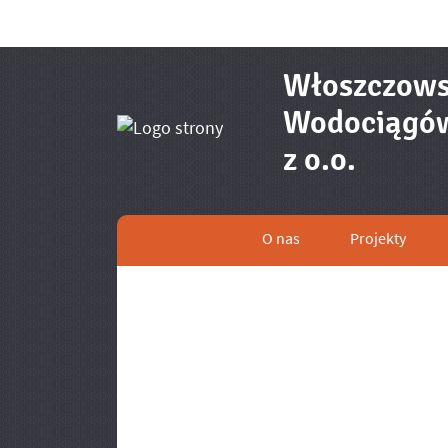
Włoszczows
Wodociągów 
- Zamó
z o.o.
O nas
Projekty
Menu główne
Informacje