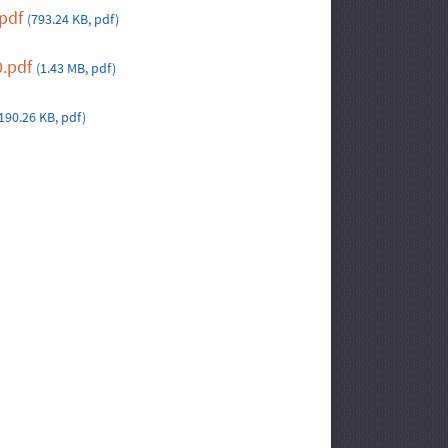
.pdf
(793.24 KB, pdf)
0.pdf
(1.43 MB, pdf)
190.26 KB, pdf)