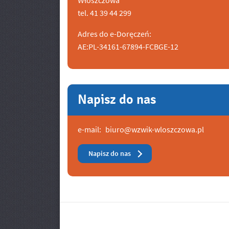
Włoszczowa
tel. 41 39 44 299
Adres do e-Doręczeń:
AE:PL-34161-67894-FCBGE-12
Napisz do nas
e-mail:
biuro@wzwik-wloszczowa.pl
Napisz do nas
Banery/Logo