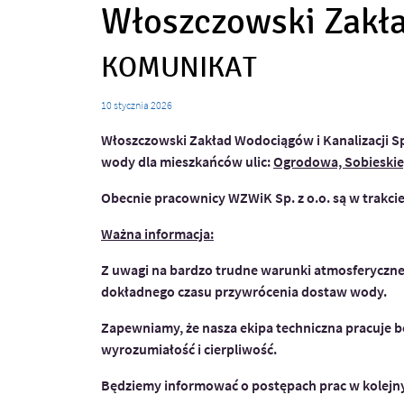
Włoszczowski Zakład
KOMUNIKAT
10
stycznia
2026
Włoszczowski Zakład Wodociągów i Kanalizacji Sp
wody dla mieszkańców ulic:
Ogrodowa, Sobieskieg
Obecnie pracownicy WZWiK Sp. z o.o. są w trakcie
Ważna informacja:
Z uwagi na bardzo trudne warunki atmosferyczne 
dokładnego czasu przywrócenia dostaw wody.
Zapewniamy, że nasza ekipa techniczna pracuje be
wyrozumiałość i cierpliwość.
Będziemy informować o postępach prac w kolejn