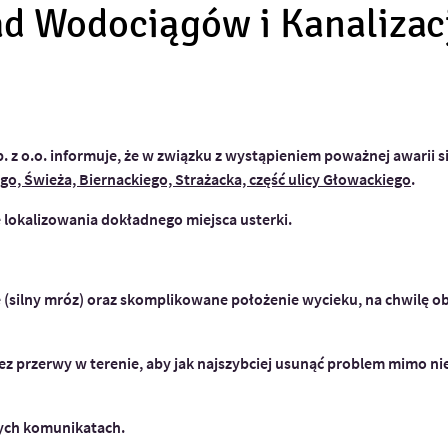
 Wodociągów i Kanalizacji
. z o.o. informuje, że w związku z wystąpieniem poważnej awarii 
o, Świeża, Biernackiego, Strażacka, część ulicy Głowackiego
.
 lokalizowania dokładnego miejsca usterki.
(silny mróz) oraz skomplikowane położenie wycieku, na chwilę o
z przerwy w terenie, aby jak najszybciej usunąć problem mimo nie
ych komunikatach.