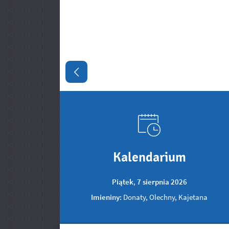
Poprzedni slajd
Kalendarium
Piątek
,
7
sierpnia
2026
Imieniny:
Donaty, Olechny, Kajetana