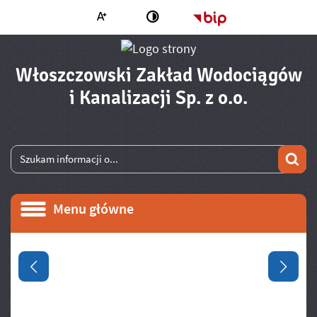
Większa czcionka
Strona główna - 
Zmień kontrast
Włoszczowski Zakład Wodociągów
- PROW 
i Kanalizacji Sp. z o.o.
Wyszukiwarka
Wyszukiwana fraza
Szu
Menu główne
Menu główne
Informacje
Poprzedni slajd
Następ