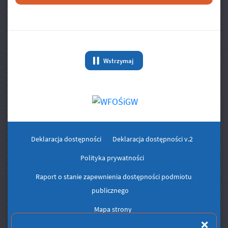
Banery/Logo
Wstrzymaj
animację Banery/Logo
Deklaracja dostępności
Deklaracja dostępności v.2
Polityka prywatności
Raport o stanie zapewnienia dostępności podmiotu
publicznego
Mapa strony
Zam