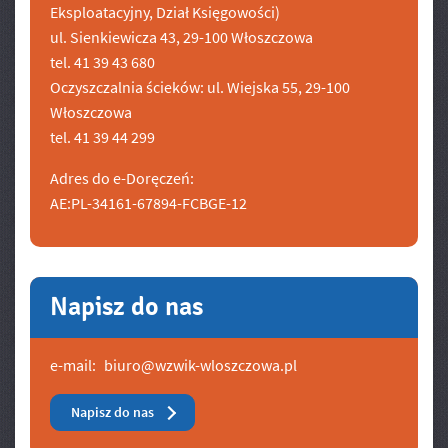
Eksploatacyjny, Dział Księgowości)
ul. Sienkiewicza 43, 29-100 Włoszczowa
tel. 41 39 43 680
Oczyszczalnia ścieków: ul. Wiejska 55, 29-100
Włoszczowa
tel. 41 39 44 299
Adres do e-Doręczeń:
AE:PL-34161-67894-FCBGE-12
Napisz do nas
e-mail:
biuro@wzwik-wloszczowa.pl
Napisz do nas