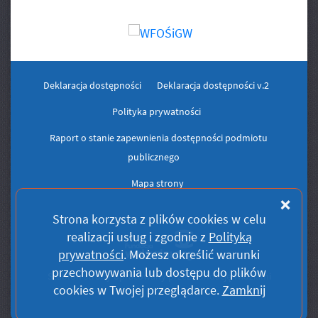
Deklaracja dostępności
Deklaracja dostępności v.2
Polityka prywatności
Raport o stanie zapewnienia dostępności podmiotu
publicznego
Mapa strony
Zam
Strona korzysta z plików
cookies
w celu
realizacji usług i zgodnie z
Polityką
prywatności
. Możesz określić warunki
przechowywania lub dostępu do plików
Szablon strony opracowany przez Fundację Widzialni
cookies
w Twojej przeglądarce.
Zamknij