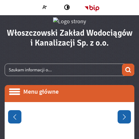
Większa czcionka
Strona główna - 
Zmień kontrast
Włoszczowski Zakład Wodociągów
- Wymia
i Kanalizacji Sp. z o.o.
Wyszukiwarka
Wyszukiwana fraza
Szu
Menu główne
Menu główne
Informacje
Poprzedni slajd
Następ