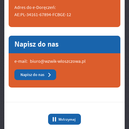
Adres do e-Doręczeń:
AE:PL-34161-67894-FCBGE-12
Napisz do nas
e-mail:
biuro@wzwik-wloszczowa.pl
Napisz do nas
Banery/Logo
Wstrzymaj
animację Banery/Logo