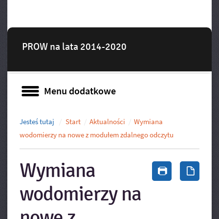
PROW na lata 2014-2020
Menu dodatkowe
Menu dodatkowe
Jesteś tutaj
Start
Aktualności
Wymiana
wodomierzy na nowe z modułem zdalnego odczytu
Wymiana
Drukuj zawa
Zapis
wodomierzy na
nowe z