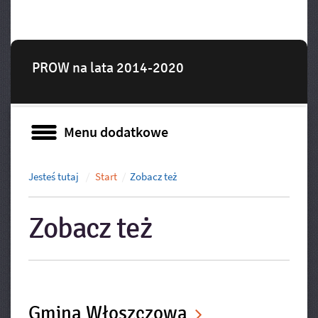
PROW na lata 2014-2020
Menu dodatkowe
Menu dodatkowe
Jesteś tutaj
Start
Zobacz też
Zobacz też
Gmina Włoszczowa