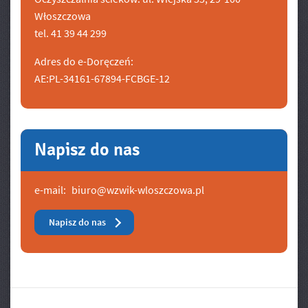
Włoszczowa
tel. 41 39 44 299
Adres do e-Doręczeń:
AE:PL-34161-67894-FCBGE-12
Napisz do nas
e-mail:
biuro@wzwik-wloszczowa.pl
Napisz do nas
Banery/Logo