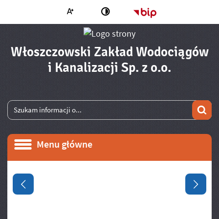
Większa czcionka
Strona główna - 
Zmień kontrast
Włoszczowski Zakład Wodociągów
- Zobacz
i Kanalizacji Sp. z o.o.
Wyszukiwarka
Wyszukiwana fraza
Szu
Menu główne
Menu główne
Informacje
Poprzedni slajd
Następ