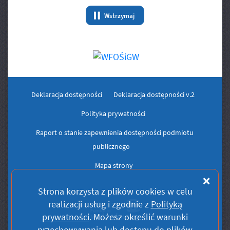
Wstrzymaj
animację Banery/Logo
Deklaracja dostępności
Deklaracja dostępności v.2
Polityka prywatności
Raport o stanie zapewnienia dostępności podmiotu
publicznego
Mapa strony
Zam
Strona korzysta z plików
cookies
w celu
realizacji usług i zgodnie z
Polityką
prywatności
. Możesz określić warunki
przechowywania lub dostępu do plików