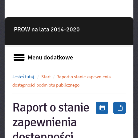
PROW na lata 2014-2020
Menu dodatkowe
Menu dodatkowe
Jesteś tutaj
Start
Raport o stanie zapewnienia
dostępności podmiotu publicznego
Raport o stanie
Drukuj zawa
Zapis
zapewnienia
dostępności