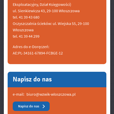
Eksploatacyjny, Dział Księgowości)
ul. Sienkiewicza 43, 29-100 Włoszczowa
tel. 41 39 43 680
Oczyszczalnia ścieków: ul. Wiejska 55, 29-100
Włoszczowa
tel. 41 39 44 299
Adres do e-Doręczeń:
AE:PL-34161-67894-FCBGE-12
Napisz do nas
e-mail:
biuro@wzwik-wloszczowa.pl
Napisz do nas