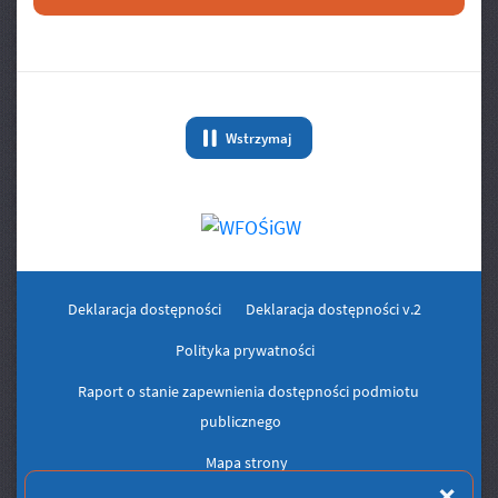
Banery/Logo
Wstrzymaj
animację Banery/Logo
Deklaracja dostępności
Deklaracja dostępności v.2
Polityka prywatności
Raport o stanie zapewnienia dostępności podmiotu
publicznego
Mapa strony
Zam