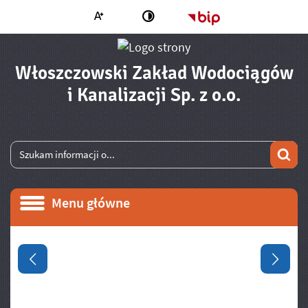
Większa czcionka
Strona główna - 
Zmień kontrast
Włoszczowski Zakład Wodociągów
- Raport
i Kanalizacji Sp. z o.o.
Wyszukiwarka
Wyszukiwana fraza
Szu
Menu główne
Menu główne
Informacje
Poprzedni slajd
Następ