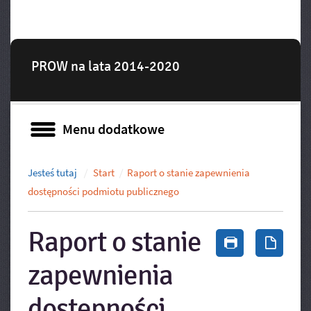
PROW na lata 2014-2020
Menu dodatkowe
Menu dodatkowe
Jesteś tutaj
Start
Raport o stanie zapewnienia
dostępności podmiotu publicznego
Raport o stanie
Drukuj zawa
Zapis
zapewnienia
dostępności