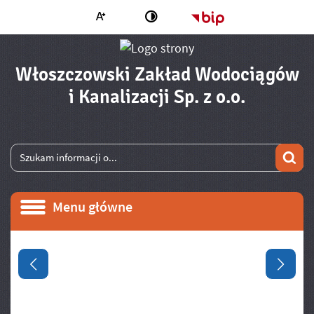
Większa czcionka
Strona główna - 
Zmień kontrast
Włoszczowski Zakład Wodociągów
- Raport
i Kanalizacji Sp. z o.o.
Wyszukiwarka
Wyszukiwana fraza
Szu
Menu główne
Menu główne
Informacje
Poprzedni slajd
Następ