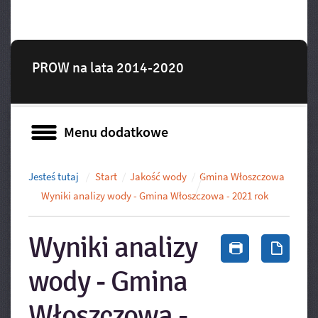
PROW na lata 2014-2020
Menu dodatkowe
Menu dodatkowe
Jesteś tutaj
Start
Jakość wody
Gmina Włoszczowa
Wyniki analizy wody - Gmina Włoszczowa - 2021 rok
Wyniki analizy
Drukuj zawa
Zapis
wody - Gmina
Włoszczowa -