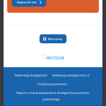
Napisz do nas
Banery/Logo
Wstrzymaj
animację Banery/Logo
Deklaracja dostępności
Deklaracja dostępności v.2
Polityka prywatności
Raport o stanie zapewnienia dostępności podmiotu
publicznego