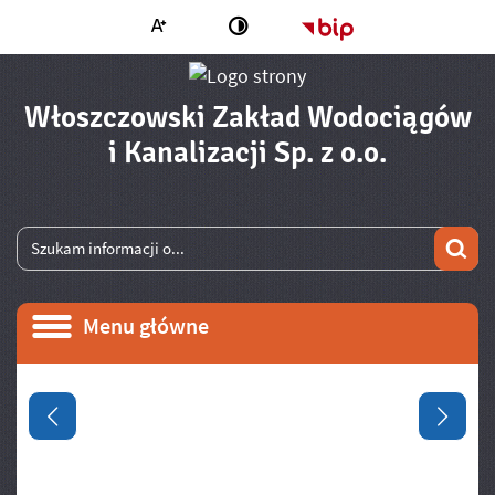
Większa czcionka
Strona główna - 
Zmień kontrast
Włoszczowski Zakład Wodociągów
- Wyniki
i Kanalizacji Sp. z o.o.
Wyszukiwarka
Wyszukiwana fraza
Szu
Menu główne
Menu główne
Informacje
Poprzedni slajd
Następ